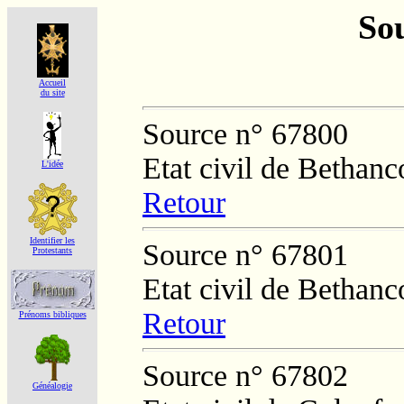
Sou
Accueil
du site
Source n° 67800
Etat civil de Bethan
L'idée
Retour
Identifier les
Source n° 67801
Protestants
Etat civil de Bethan
Retour
Prénoms bibliques
Source n° 67802
Généalogie