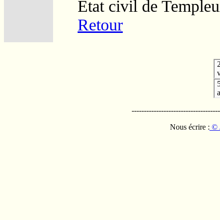
Etat civil de Temple
Retour
v
------------------------------------
Nous écrire :
© 