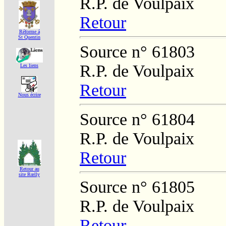
R.P. de Voulpaix
Retour
Réforme á
St Quentin
Source n° 61803
R.P. de Voulpaix
Les liens
Retour
Nous écrire
Source n° 61804
R.P. de Voulpaix
Retour
Retour au
site Rœlly
Source n° 61805
R.P. de Voulpaix
Retour