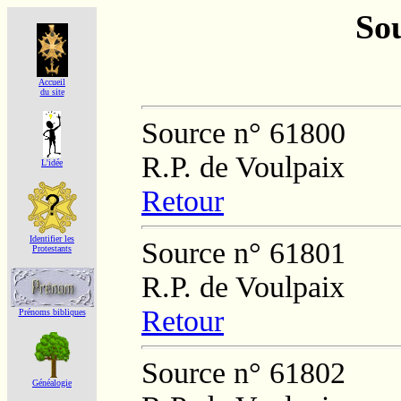
Sou
Accueil
du site
Source n° 61800
R.P. de Voulpaix
L'idée
Retour
Identifier les
Source n° 61801
Protestants
R.P. de Voulpaix
Retour
Prénoms bibliques
Source n° 61802
Généalogie