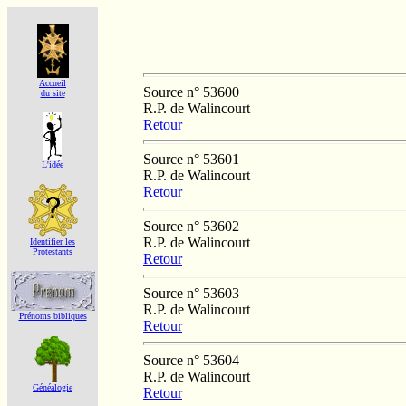
Accueil
Source n° 53600
du site
R.P. de Walincourt
Retour
Source n° 53601
L'idée
R.P. de Walincourt
Retour
Source n° 53602
R.P. de Walincourt
Identifier les
Protestants
Retour
Source n° 53603
R.P. de Walincourt
Prénoms bibliques
Retour
Source n° 53604
R.P. de Walincourt
Généalogie
Retour