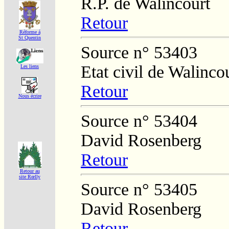
R.P. de Walincourt
Retour
Réforme á
St Quentin
Source n° 53403
Etat civil de Walinco
Les liens
Retour
Nous écrire
Source n° 53404
David Rosenberg
Retour
Retour au
site Rœlly
Source n° 53405
David Rosenberg
Retour