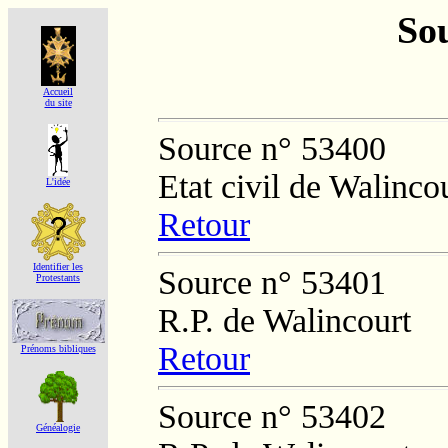
Sou
Accueil
du site
Source n° 53400
Etat civil de Walinco
L'idée
Retour
Identifier les
Source n° 53401
Protestants
R.P. de Walincourt
Retour
Prénoms bibliques
Source n° 53402
Généalogie