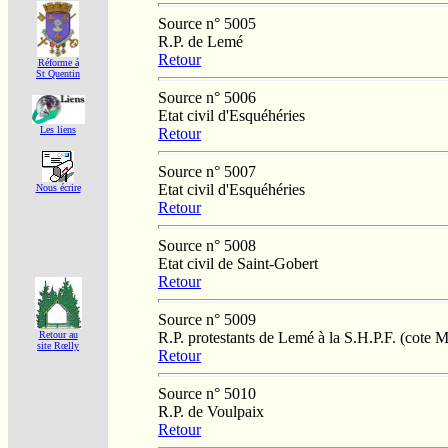
Source n° 5005
R.P. de Lemé
Retour
Réforme á
St Quentin
Source n° 5006
Etat civil d'Esquéhéries
Les liens
Retour
Source n° 5007
Etat civil d'Esquéhéries
Nous écrire
Retour
Source n° 5008
Etat civil de Saint-Gobert
Retour
Source n° 5009
R.P. protestants de Lemé à la S.H.P.F. (cote 
Retour au
site Rœlly
Retour
Source n° 5010
R.P. de Voulpaix
Retour