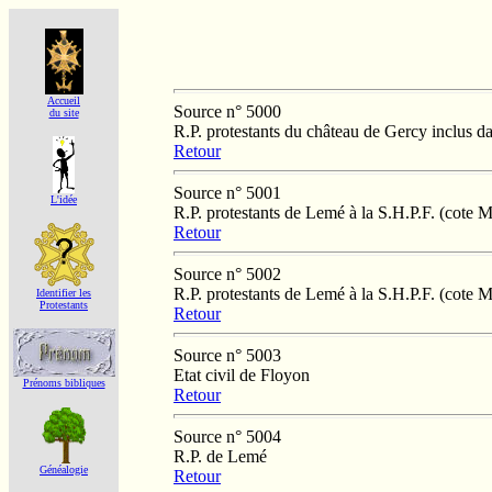
Accueil
Source n° 5000
du site
R.P. protestants du château de Gercy inclus d
Retour
Source n° 5001
L'idée
R.P. protestants de Lemé à la S.H.P.F. (cote 
Retour
Source n° 5002
R.P. protestants de Lemé à la S.H.P.F. (cote 
Identifier les
Protestants
Retour
Source n° 5003
Etat civil de Floyon
Prénoms bibliques
Retour
Source n° 5004
R.P. de Lemé
Généalogie
Retour