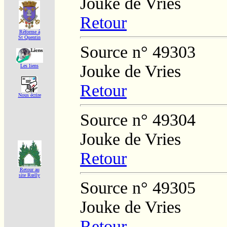
Jouke de Vries
Retour
Réforme á
St Quentin
Source n° 49303
Jouke de Vries
Les liens
Retour
Nous écrire
Source n° 49304
Jouke de Vries
Retour
Retour au
site Rœlly
Source n° 49305
Jouke de Vries
Retour