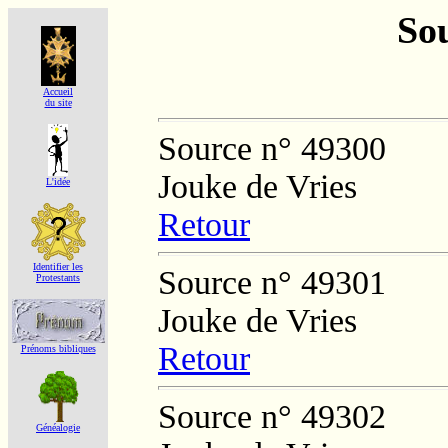
Sou
Accueil
du site
Source n° 49300
Jouke de Vries
L'idée
Retour
Identifier les
Source n° 49301
Protestants
Jouke de Vries
Retour
Prénoms bibliques
Source n° 49302
Généalogie