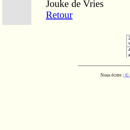
Jouke de Vries
Retour
v
------------------------------------
Nous écrire :
© 