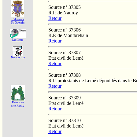
Source n° 37305
R.P. de Nauroy
Retour
Réforme á
St Quentin
Source n° 37306
R.P. de Montbrehain
Les liens
Retour
Source n° 37307
Etat civil de Lemé
Nous écrire
Retour
Source n° 37308
R.P. protestants de Lemé dépouillés dans le 
Retour
Source n° 37309
Etat civil de Lemé
Retour au
site Rœlly
Retour
Source n° 37310
Etat civil de Lemé
Retour