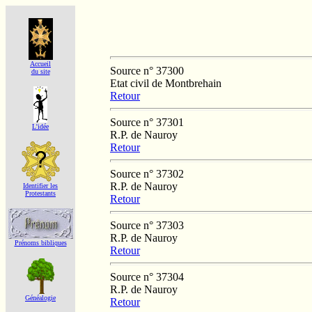
Accueil
Source n° 37300
du site
Etat civil de Montbrehain
Retour
Source n° 37301
L'idée
R.P. de Nauroy
Retour
Source n° 37302
R.P. de Nauroy
Identifier les
Protestants
Retour
Source n° 37303
R.P. de Nauroy
Prénoms bibliques
Retour
Source n° 37304
R.P. de Nauroy
Généalogie
Retour