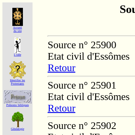
Sou
Accueil
du site
Source n° 25900
Etat civil d'Essômes
L'idée
Retour
Identifier les
Source n° 25901
Protestants
Etat civil d'Essômes
Retour
Prénoms bibliques
Source n° 25902
Généalogie