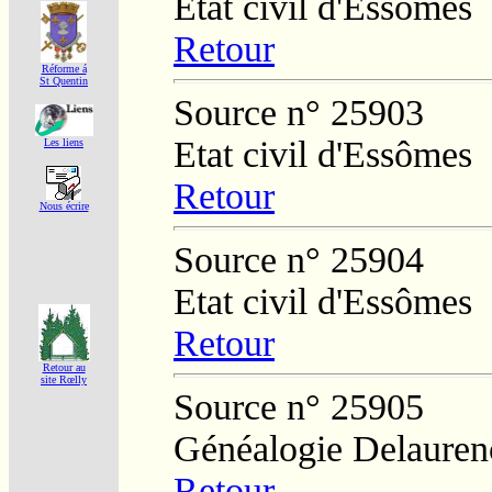
Etat civil d'Essômes
Retour
Réforme á
St Quentin
Source n° 25903
Etat civil d'Essômes
Les liens
Retour
Nous écrire
Source n° 25904
Etat civil d'Essômes
Retour
Retour au
site Rœlly
Source n° 25905
Généalogie Delauren
Retour