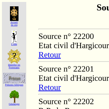
Sou
Accueil
du site
Source n° 22200
Etat civil d'Hargicour
L'idée
Retour
Identifier les
Source n° 22201
Protestants
Etat civil d'Hargicour
Retour
Prénoms bibliques
Source n° 22202
Généalogie