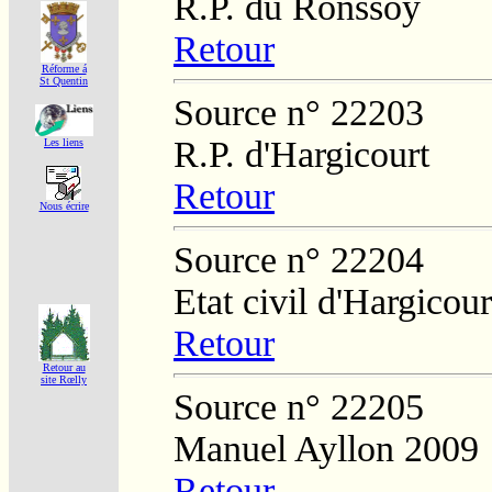
R.P. du Ronssoy
Retour
Réforme á
St Quentin
Source n° 22203
R.P. d'Hargicourt
Les liens
Retour
Nous écrire
Source n° 22204
Etat civil d'Hargicour
Retour
Retour au
site Rœlly
Source n° 22205
Manuel Ayllon 2009
Retour