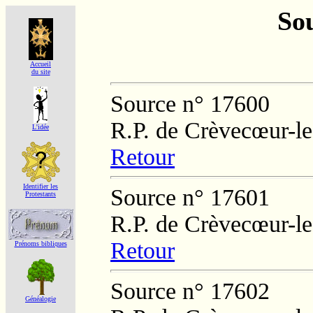
Sou
Accueil
du site
Source n° 17600
R.P. de Crèvecœur-l
L'idée
Retour
Identifier les
Source n° 17601
Protestants
R.P. de Crèvecœur-l
Retour
Prénoms bibliques
Source n° 17602
Généalogie