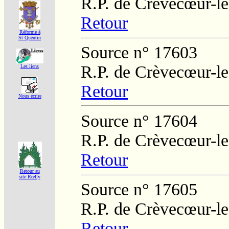
R.P. de Crèvecœur-l
Retour
Réforme á
St Quentin
Source n° 17603
R.P. de Crèvecœur-l
Les liens
Retour
Nous écrire
Source n° 17604
R.P. de Crèvecœur-l
Retour
Retour au
site Rœlly
Source n° 17605
R.P. de Crèvecœur-l
Retour