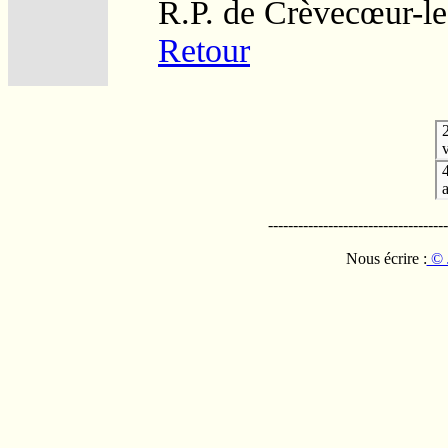
R.P. de Crèvecœur-l
Retour
v
------------------------------------
Nous écrire :
© 