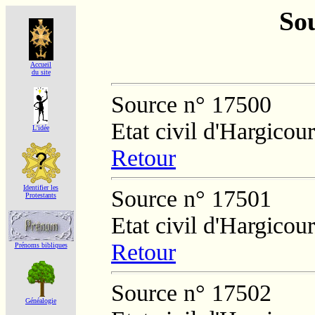
Sou
Accueil
du site
Source n° 17500
Etat civil d'Hargicour
L'idée
Retour
Identifier les
Source n° 17501
Protestants
Etat civil d'Hargicour
Retour
Prénoms bibliques
Source n° 17502
Généalogie