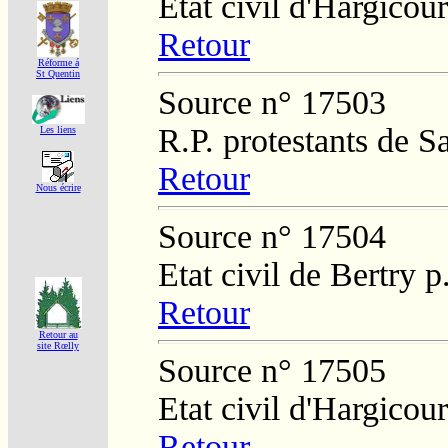
Etat civil d'Hargicour
Retour
Réforme á
St Quentin
Source n° 17503
R.P. protestants de S
Les liens
Retour
Nous écrire
Source n° 17504
Etat civil de Bertry 
Retour
Retour au
site Rœlly
Source n° 17505
Etat civil d'Hargicour
Retour