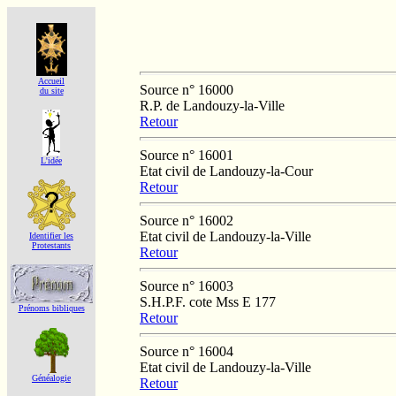
Accueil
Source n° 16000
du site
R.P. de Landouzy-la-Ville
Retour
Source n° 16001
L'idée
Etat civil de Landouzy-la-Cour
Retour
Source n° 16002
Etat civil de Landouzy-la-Ville
Identifier les
Protestants
Retour
Source n° 16003
S.H.P.F. cote Mss E 177
Prénoms bibliques
Retour
Source n° 16004
Etat civil de Landouzy-la-Ville
Généalogie
Retour