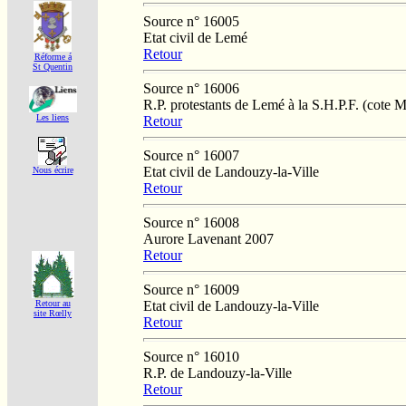
Source n° 16005
Etat civil de Lemé
Retour
Réforme á
St Quentin
Source n° 16006
R.P. protestants de Lemé à la S.H.P.F. (cote 
Les liens
Retour
Source n° 16007
Etat civil de Landouzy-la-Ville
Nous écrire
Retour
Source n° 16008
Aurore Lavenant 2007
Retour
Source n° 16009
Etat civil de Landouzy-la-Ville
Retour au
site Rœlly
Retour
Source n° 16010
R.P. de Landouzy-la-Ville
Retour