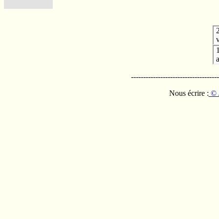
v
------------------------------------
Nous écrire :
© 