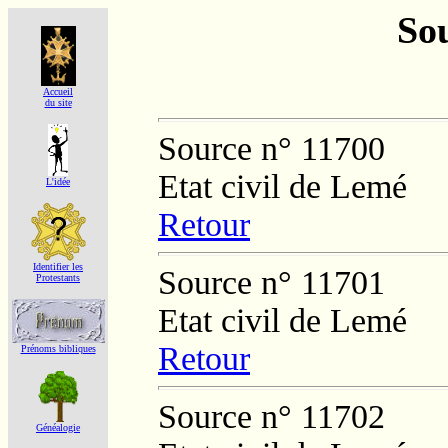
Sou
Accueil
du site
Source n° 11700
Etat civil de Lemé
L'idée
Retour
Identifier les
Source n° 11701
Protestants
Etat civil de Lemé
Retour
Prénoms bibliques
Source n° 11702
Généalogie