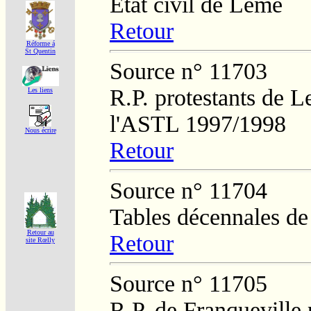
Etat civil de Lemé
Retour
Réforme á
St Quentin
Source n° 11703
R.P. protestants de L
Les liens
l'ASTL 1997/1998
Nous écrire
Retour
Source n° 11704
Tables décennales d
Retour au
Retour
site Rœlly
Source n° 11705
R.P. de Franqueville