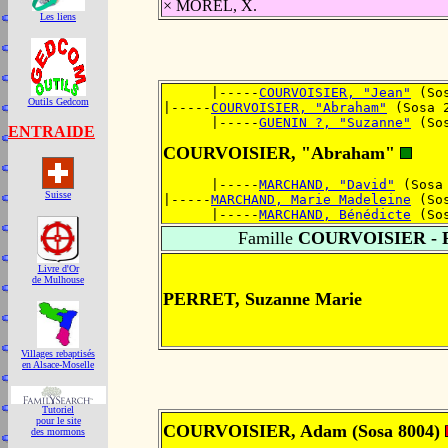
× MOREL, X.
Les liens
      |-----
COURVOISIER, "Jean"
 (So
Outils Gedcom
|-----
COURVOISIER, "Abraham"
 (Sosa 
      |-----
GUENIN ?, "Suzanne"
 (So
ENTRAIDE
COURVOISIER, "Abraham"
      |-----
MARCHAND, "David"
 (Sosa
Suisse
|-----
MARCHAND, Marie Madeleine
 (So
      |-----
MARCHAND, Bénédicte
 (So
Famille
COURVOISIER - 
Livre d'Or
de Mulhouse
PERRET, Suzanne Marie
Villages rebaptisés
en Alsace-Moselle
Tutoriel
pour le site
COURVOISIER, Adam (Sosa 8004)
des mormons