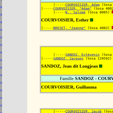
      |-----
COURVOISIER, Adam
 (Sosa
|-----
COURVOISIER, "Adam"
 (Sosa 400
      |-----
N., Salomé
 (Sosa 8005) 
COURVOISIER, Esther
|-----
BRESET, "Jeanne"
 (Sosa 4003) 
      |-----
SANDOZ, Estévenin
 (Sosa
|-----
SANDOZ, Jacques
 (Sosa 129592)
SANDOZ, Jean dit Longjean
Famille
SANDOZ - COUR
COURVOISIER, Guillauma
      |-----
COURVOISIER, Jacob
 (Sos