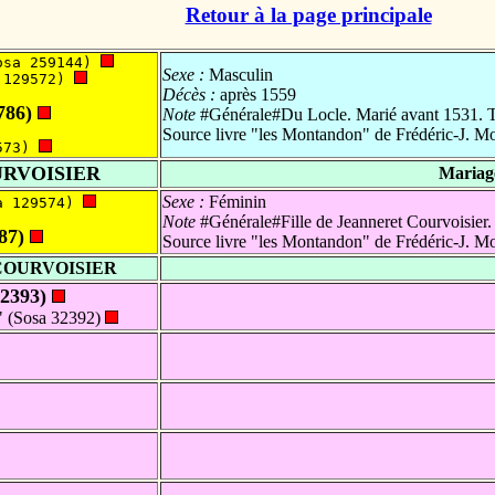
Retour à la page principale
osa 259144) 
Sexe :
Masculin
 129572) 
Décès :
après 1559
786)
Note
#Générale#Du Locle. Marié avant 1531. Te
Source livre "les Montandon" de Frédéric-J. 
573) 
RVOISIER
Mariage
Sexe :
Féminin
a 129574) 
Note
#Générale#Fille de Jeanneret Courvoisier.
87)
Source livre "les Montandon" de Frédéric-J. 
COURVOISIER
32393)
(Sosa 32392)