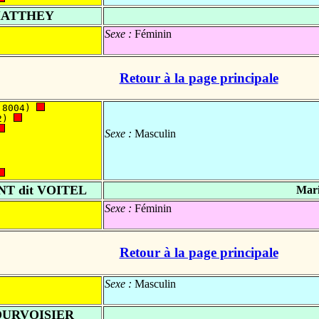
MATTHEY
Sexe :
Féminin
Retour à la page principale
 8004) 
2) 
Sexe :
Masculin
T dit VOITEL
Mari
Sexe :
Féminin
Retour à la page principale
Sexe :
Masculin
OURVOISIER