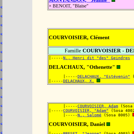
MONTANDON, "Jeanne"
× BENOIT, "Blaise"
COURVOISIER, Clément
Famille
COURVOISIER - D
|-----
N., Henri dit "des" Geindres
DELACHAUX, "Othenette"
      |-----
DELACHAUX, "Estévenin"
 
|-----
DELACHAUX, X.
      |-----
COURVOISIER, Adam
 (Sosa
|-----
COURVOISIER, "Adam"
 (Sosa 400
      |-----
N., Salomé
 (Sosa 8005) 
COURVOISIER, Daniel
|-----
BRESET, "Jeanne"
 (Sosa 4003) 