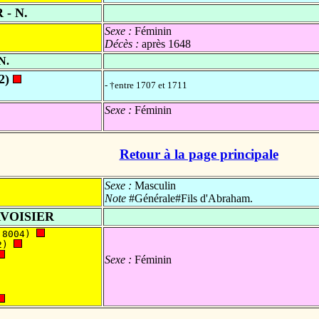
- N.
Sexe :
Féminin
Décès :
après 1648
N.
02)
- †entre 1707 et 1711
Sexe :
Féminin
Retour à la page principale
Sexe :
Masculin
Note
#Générale#Fils d'Abraham.
VOISIER
 8004) 
2) 
Sexe :
Féminin