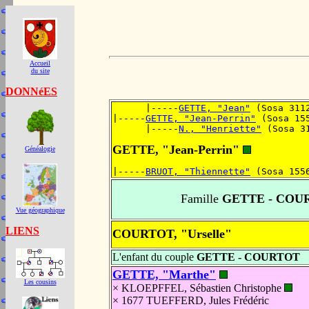
Accueil
du site
DONNéES
      |-----
GETTE, "Jean"
 (Sosa 311
|-----
GETTE, "Jean-Perrin"
 (Sosa 15
      |-----
N., "Henriette"
 (Sosa 3
GETTE, "Jean-Perrin"
Généalogie
|-----
BRUOT, "Thiennette"
 (Sosa 155
Famille
GETTE - COU
Vue géographique
LIENS
COURTOT, "Urselle"
L'enfant du couple
GETTE - COURTOT
GETTE, "Marthe"
Les cousins
× KLOEPFFEL, Sébastien Christophe
× 1677 TUEFFERD, Jules Frédéric