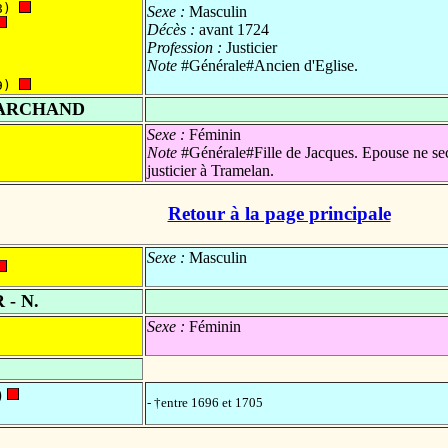
8) 
Sexe :
Masculin
Décès :
avant 1724
Profession :
Justicier
Note
#Générale#Ancien d'Eglise.
9) 
MARCHAND
Sexe :
Féminin
Note
#Générale#Fille de Jacques. Epouse ne sec
justicier à Tramelan.
Retour à la page principale
Sexe :
Masculin
- N.
Sexe :
Féminin
)
- †entre 1696 et 1705