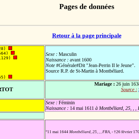
Pages de données
Retour à la page principale
28) 
564) 
Sexe :
Masculin
1129) 
Naissance :
avant 1600
Note
#Générale#Dit "Jean-Perrin II le Jeune".
Source R.P. de St-Martin à Montbéliard.
65) 
Mariage :
26 juin 163
RTOT
Source :
Sexe :
Féminin
Naissance :
14 mai 1611
à Montbéliard, 25, , ,
°11 mai 1644
Montbéliard, 25, , , FRA,
- †26 février 1