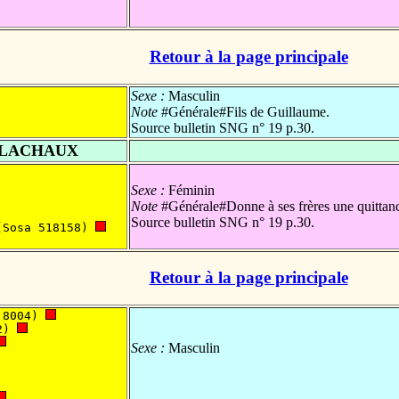
Retour à la page principale
Sexe :
Masculin
Note
#Générale#Fils de Guillaume.
Source bulletin SNG n° 19 p.30.
ELACHAUX
Sexe :
Féminin
Note
#Générale#Donne à ses frères une quittanc
Source bulletin SNG n° 19 p.30.
(Sosa 518158) 
Retour à la page principale
 8004) 
2) 
Sexe :
Masculin