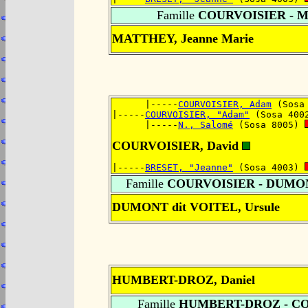
Famille
COURVOISIER - 
MATTHEY, Jeanne Marie
      |-----
COURVOISIER, Adam
 (Sosa
|-----
COURVOISIER, "Adam"
 (Sosa 400
      |-----
N., Salomé
 (Sosa 8005) 
COURVOISIER, David
|-----
BRESET, "Jeanne"
 (Sosa 4003) 
Famille
COURVOISIER - DUMON
DUMONT dit VOITEL, Ursule
HUMBERT-DROZ, Daniel
Famille
HUMBERT-DROZ - C