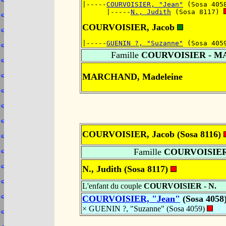
|-----
COURVOISIER, "Jean"
 (Sosa 405
      |-----
N., Judith
 (Sosa 8117) 
COURVOISIER, Jacob
|-----
GUENIN ?, "Suzanne"
 (Sosa 405
Famille
COURVOISIER - 
MARCHAND, Madeleine
COURVOISIER, Jacob (Sosa 8116)
Famille
COURVOISIER 
N., Judith (Sosa 8117)
L'enfant du couple
COURVOISIER - N.
COURVOISIER, "Jean"
(Sosa 4058
× GUENIN ?, "Suzanne" (Sosa 4059)