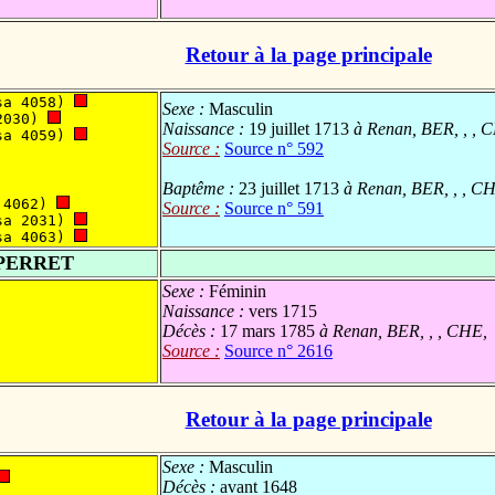
Retour à la page principale
sa 4058) 
Sexe :
Masculin
2030) 
Naissance :
19 juillet 1713
à Renan, BER, , , 
sa 4059) 
Source :
Source n° 592
Baptême :
23 juillet 1713
à Renan, BER, , , C
 4062) 
Source :
Source n° 591
sa 2031) 
sa 4063) 
PERRET
Sexe :
Féminin
Naissance :
vers 1715
Décès :
17 mars 1785
à Renan, BER, , , CHE,
Source :
Source n° 2616
Retour à la page principale
Sexe :
Masculin
Décès :
avant 1648