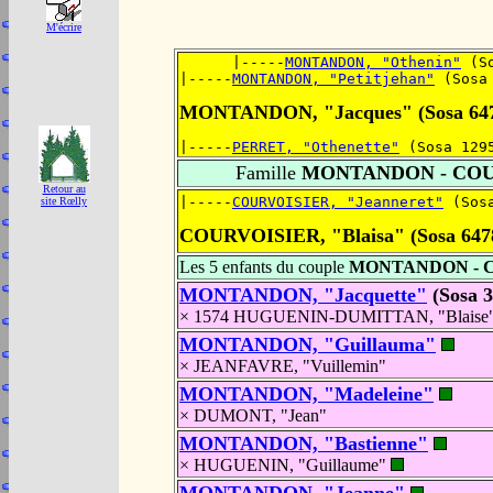
M'écrire
      |-----
MONTANDON, "Othenin"
 (S
|-----
MONTANDON, "Petitjehan"
 (Sosa
MONTANDON, "Jacques" (Sosa 64
|-----
PERRET, "Othenette"
 (Sosa 129
Famille
MONTANDON - COU
Retour au
|-----
COURVOISIER, "Jeanneret"
 (Sos
site Rœlly
COURVOISIER, "Blaisa" (Sosa 647
Les 5 enfants du couple
MONTANDON - 
MONTANDON, "Jacquette"
(Sosa 
× 1574 HUGUENIN-DUMITTAN, "Blaise" 
MONTANDON, "Guillauma"
× JEANFAVRE, "Vuillemin"
MONTANDON, "Madeleine"
× DUMONT, "Jean"
MONTANDON, "Bastienne"
× HUGUENIN, "Guillaume"