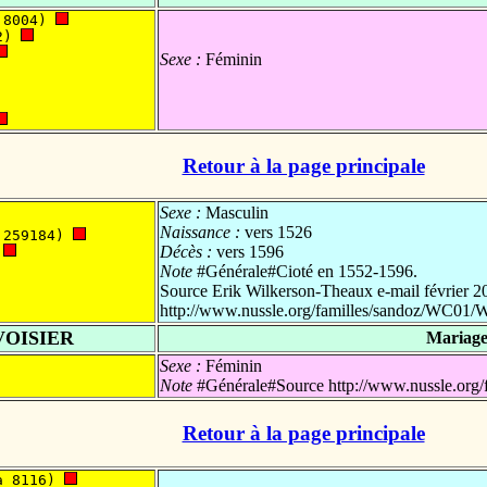
 8004) 
2) 
Sexe :
Féminin
Retour à la page principale
Sexe :
Masculin
Naissance :
vers 1526
 259184) 
Décès :
vers 1596
 
Note
#Générale#Cioté en 1552-1596.
Source Erik Wilkerson-Theaux e-mail février 2
http://www.nussle.org/familles/sandoz/WC01/
VOISIER
Mariage
Sexe :
Féminin
Note
#Générale#Source http://www.nussle.org
Retour à la page principale
a 8116) 