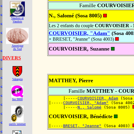
Famille
COURVOISIER 
N., Salomé (Sosa 8005)
Vaudois et
Vaudois
Les 2 enfants du couple
COURVOISIER - 
COURVOISIER, "Adam"
(Sosa 40
× BRESET, "Jeanne" (Sosa 4003)
Amerique
COURVOISIER, Suzanne
du Sud
DIVERS
MATTHEY, Pierre
Valangin
Famille
MATTHEY - COUR
      |-----
COURVOISIER, Adam
 (Sosa
Iso 9000
|-----
COURVOISIER, "Adam"
 (Sosa 400
      |-----
N., Salomé
 (Sosa 8005) 
COURVOISIER, Bénédicte
outils internet
|-----
BRESET, "Jeanne"
 (Sosa 4003) 