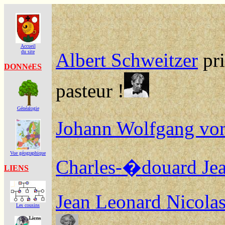
Accueil
du site
DONNéES
Généalogie
Vue géographique
LIENS
Les cousins