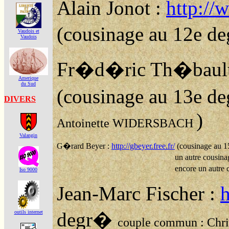
Vaudois et
Vaudois
Amerique
du Sud
DIVERS
Valangin
Iso 9000
outils internet