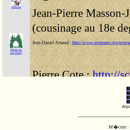
M'écrire
Retour au
site Rœlly
1
7
1
1
depu
------------------------------------
M'�crire :