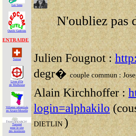
Les liens
Outils Gedcom
ENTRAIDE
Suisse
Livre d'Or
de Mulhouse
Villages rebaptisés
en Alsace-Moselle
Tutoriel
pour le site
des mormons