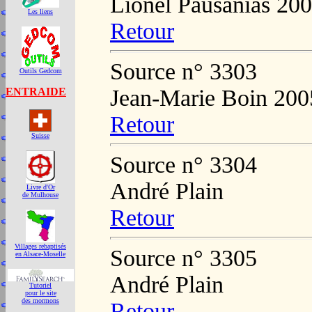
Lionel Pausanias 20
Les liens
Retour
Source n° 3303
Outils Gedcom
Jean-Marie Boin 200
ENTRAIDE
Retour
Suisse
Source n° 3304
André Plain
Livre d'Or
de Mulhouse
Retour
Villages rebaptisés
Source n° 3305
en Alsace-Moselle
André Plain
Tutoriel
pour le site
des mormons
Retour