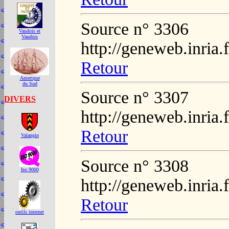
Source n° 3306
Vaudois et
Vaudois
http://geneweb.inria.
Retour
Amerique
du Sud
Source n° 3307
DIVERS
http://geneweb.inria.
Retour
Valangin
Source n° 3308
Iso 9000
http://geneweb.inria.
Retour
outils internet