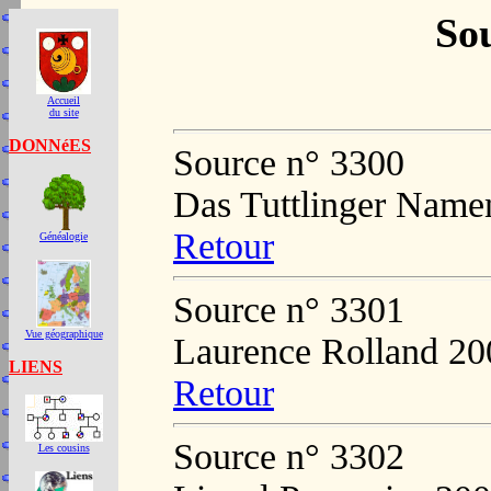
Sou
Accueil
du site
DONNéES
Source n° 3300
Das Tuttlinger Name
Retour
Généalogie
Source n° 3301
Vue géographique
Laurence Rolland 20
LIENS
Retour
Source n° 3302
Les cousins