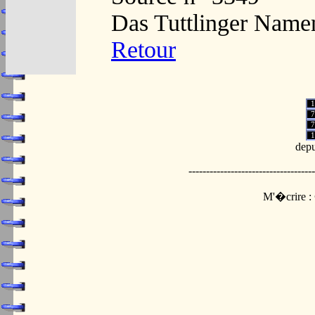
Das Tuttlinger Name
Retour
1
7
7
1
depu
------------------------------------
M'�crire :