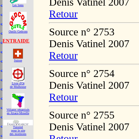
Denis Vatinel 2007
Les liens
Retour
Source n° 2753
Outils Gedcom
Denis Vatinel 2007
ENTRAIDE
Retour
Suisse
Source n° 2754
Denis Vatinel 2007
Livre d'Or
de Mulhouse
Retour
Villages rebaptisés
Source n° 2755
en Alsace-Moselle
Denis Vatinel 2007
Tutoriel
pour le site
des mormons
Retour