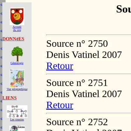
Sou
Accueil
du site
DONNéES
Source n° 2750
Denis Vatinel 2007
Retour
Généalogie
Source n° 2751
Vue géographique
Denis Vatinel 2007
LIENS
Retour
Source n° 2752
Les cousins