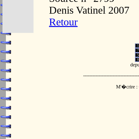
Denis Vatinel 2007
Retour
1
7
5
8
depu
------------------------------------
M'�crire :