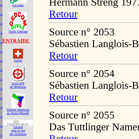
Hermann Streng 197
Les liens
Retour
Source n° 2053
Outils Gedcom
Sébastien Langlois-B
ENTRAIDE
Retour
Suisse
Source n° 2054
Sébastien Langlois-B
Livre d'Or
de Mulhouse
Retour
Villages rebaptisés
Source n° 2055
en Alsace-Moselle
Das Tuttlinger Name
Tutoriel
pour le site
des mormons
Retour