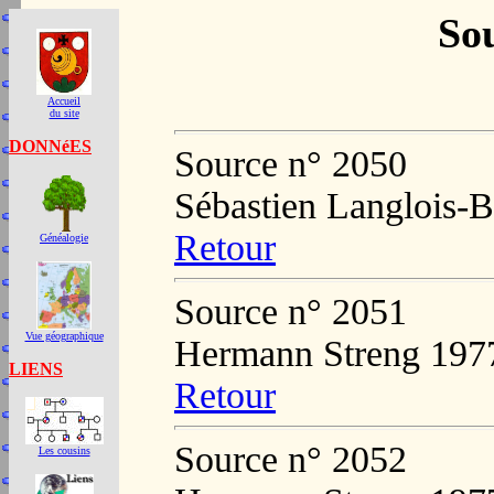
Sou
Accueil
du site
DONNéES
Source n° 2050
Sébastien Langlois-B
Retour
Généalogie
Source n° 2051
Vue géographique
Hermann Streng 197
LIENS
Retour
Source n° 2052
Les cousins