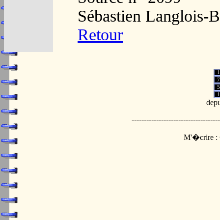
Sébastien Langlois-B
Retour
1
7
5
1
depu
------------------------------------
M'�crire :