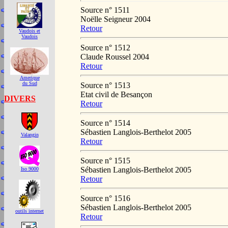
Source n° 1511
Noëlle Seigneur 2004
Retour
Vaudois et
Vaudois
Source n° 1512
Claude Roussel 2004
Retour
Amerique
du Sud
Source n° 1513
Etat civil de Besançon
DIVERS
Retour
Source n° 1514
Sébastien Langlois-Berthelot 2005
Valangin
Retour
Source n° 1515
Sébastien Langlois-Berthelot 2005
Iso 9000
Retour
Source n° 1516
Sébastien Langlois-Berthelot 2005
outils internet
Retour