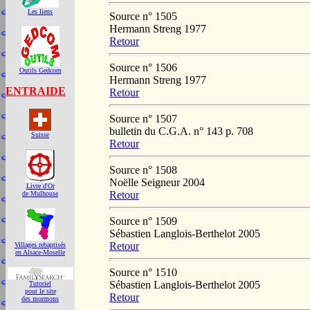
Les liens
Source n° 1505
Hermann Streng 1977
Retour
Source n° 1506
Outils Gedcom
Hermann Streng 1977
ENTRAIDE
Retour
Source n° 1507
bulletin du C.G.A. n° 143 p. 708
Suisse
Retour
Source n° 1508
Noëlle Seigneur 2004
Livre d'Or
Retour
de Mulhouse
Source n° 1509
Sébastien Langlois-Berthelot 2005
Retour
Villages rebaptisés
en Alsace-Moselle
Source n° 1510
Sébastien Langlois-Berthelot 2005
Tutoriel
pour le site
Retour
des mormons