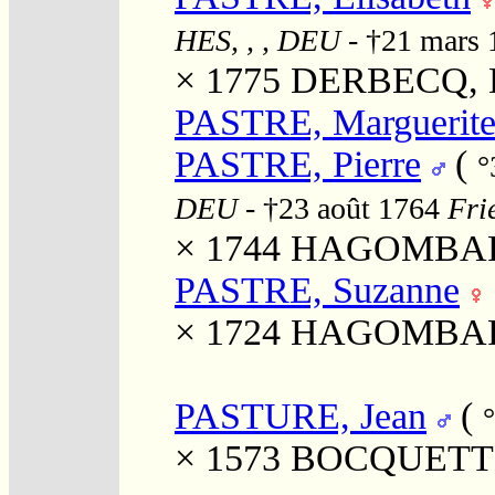
HES, , , DEU
- †21 mars
× 1775
DERBECQ, D
PASTRE, Marguerit
PASTRE, Pierre
(
°
DEU
- †23 août 1764
Fri
× 1744
HAGOMBART
PASTRE, Suzanne
× 1724
HAGOMBART
PASTURE, Jean
(
°
× 1573
BOCQUETTE