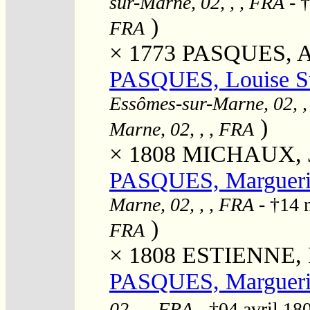
sur-Marne, 02, , , FRA
- †
)
FRA
× 1773
PASQUES, A
PASQUES, Louise S
Essômes-sur-Marne, 02, ,
)
Marne, 02, , , FRA
× 1808
MICHAUX, Je
PASQUES, Margueri
Marne, 02, , , FRA
- †14 
)
FRA
× 1808
ESTIENNE, P
PASQUES, Margueri
02, , , FRA
- †04 avril 18