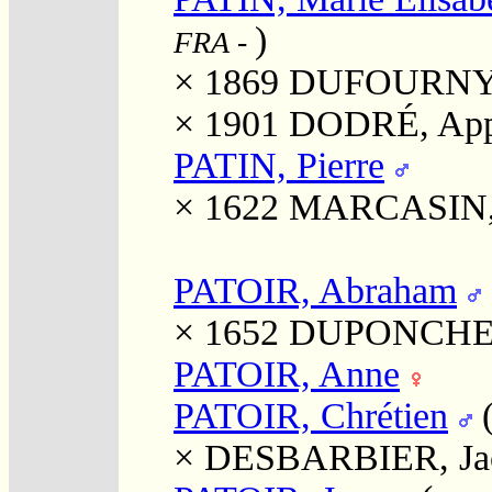
)
FRA
-
× 1869
DUFOURNY, J
× 1901
DODRÉ, Appo
PATIN, Pierre
× 1622
MARCASIN, 
PATOIR, Abraham
× 1652
DUPONCHEL
PATOIR, Anne
PATOIR, Chrétien
×
DESBARBIER, Jac