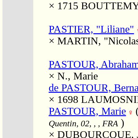
× 1715
BOUTTEMY, 
PASTIER, "Liliane"
×
MARTIN, "Nicolas"
PASTOUR, Abraha
×
N., Marie
de PASTOUR, Bernar
× 1698
LAUMOSNIER
PASTOUR, Marie
)
Quentin, 02, , , FRA
×
DUBOURCQUE, J