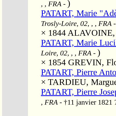
)
, , FRA
-
PATART, Marie "Ad
Trosly-Loire, 02, , , FRA
× 1844
ALAVOINE, I
PATART, Marie Lucil
)
Loire, 02, , , FRA
-
× 1854
GREVIN, Flo
PATART, Pierre Anto
×
TARDIEU, Margue
PATART, Pierre Jose
, FRA
- †11 janvier 1821