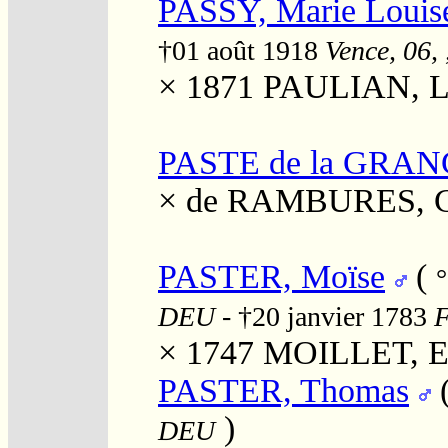
PASSY, Marie Louis
†01 août 1918
Vence, 06, 
× 1871
PAULIAN, Lo
PASTE de la GRANG
×
de RAMBURES, Ca
PASTER, Moïse
(
DEU
- †20 janvier 1783
F
× 1747
MOILLET, Eli
PASTER, Thomas
)
DEU