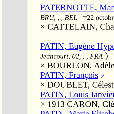
PATERNOTTE, Mari
BRU, , , BEL
- †22 octob
×
CATTELAIN, Char
PATIN, Eugène Hypo
)
Jeancourt, 02, , , FRA
×
BOURLON, Adèl
PATIN, François
×
DOUBLET, Célest
PATIN, Louis Janvie
× 1913
CARON, Clé
PATIN, Marie Elisab