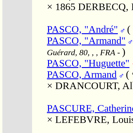
× 1865
DERBECQ, El
PASCO, "André"
(
PASCO, "Armand"
)
Guérard, 80, , , FRA
-
PASCO, "Huguette"
PASCO, Armand
(
×
DRANCOURT, Alb
PASCURE, Catherin
×
LEFEBVRE, Loui