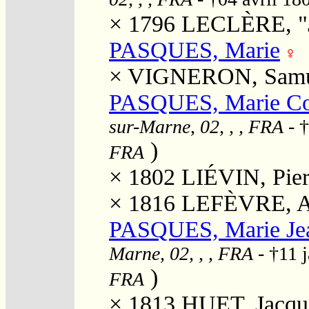
× 1796
LECLÈRE, "Je
PASQUES, Marie
×
VIGNERON, Samu
PASQUES, Marie Co
sur-Marne, 02, , , FRA
- †
)
FRA
× 1802
LIÉVIN, Pier
× 1816
LEFÈVRE, A
PASQUES, Marie Je
Marne, 02, , , FRA
- †11 
)
FRA
× 1813
HUET, Jacqu