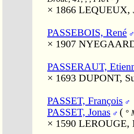
× 1866
LEQUEUX, Je
PASSEBOIS, René
× 1907
NYEGAARD,
PASSERAUT, Etien
× 1693
DUPONT, Su
PASSET, François
PASSET, Jonas
(
°
M
× 1590
LEROUGE, M