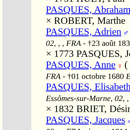
PASQUES, Abraha
×
ROBERT, Marthe
PASQUES, Adrien
02, , , FRA
- †23 août 18
× 1773
PASQUES, Je
PASQUES, Anne
FRA
- †01 octobre 1680
E
PASQUES, Elisabeth
Essômes-sur-Marne, 02, ,
× 1832
BRIET, Désir
PASQUES, Jacques