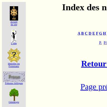
Index des 
Accueil
du site
A
B
C
D
E
F
G
H
P.
P
L'idée
Retour 
Identifier les
Protestants
Prénoms bibliques
Page pr
Généalogie