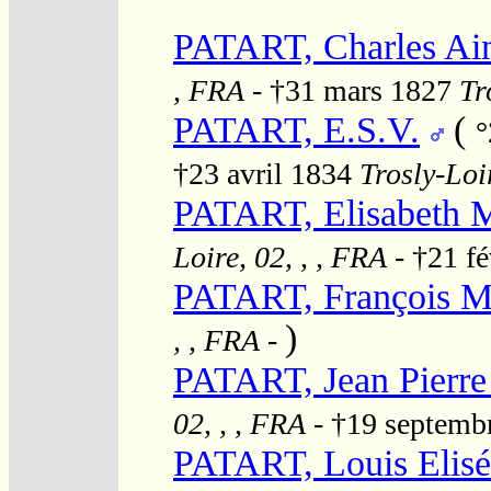
PATART, Charles Ai
, FRA
- †31 mars 1827
Tr
PATART, E.S.V.
(
°
†23 avril 1834
Trosly-Loi
PATART, Elisabeth M
Loire, 02, , , FRA
- †21 f
PATART, François 
)
, , FRA
-
PATART, Jean Pierre 
02, , , FRA
- †19 septemb
PATART, Louis Elisé