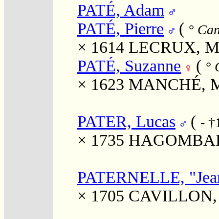
PATÉ, Adam
PATÉ, Pierre
(
°
Can
× 1614
LECRUX, Ma
PATÉ, Suzanne
(
°
C
× 1623
MANCHÉ, M
PATER, Lucas
(
- †
× 1735
HAGOMBART
PATERNELLE, "Jea
× 1705
CAVILLON, 