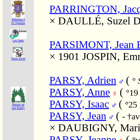
PARRINGTON, Jacq
×
DAULLÉ, Suzel D
Réforme á
St Quentin
PARSIMONT, Jean Ba
Les liens
× 1901
JOSPIN, Em
Nous écrire
PARSY, Adrien
(
°
S
PARSY, Anne
(
°19
PARSY, Isaac
(
°25
Retour au
site Rœlly
PARSY, Jean
(
- †a
×
DAUBIGNY, Mari
PARSY, Jeanne
(