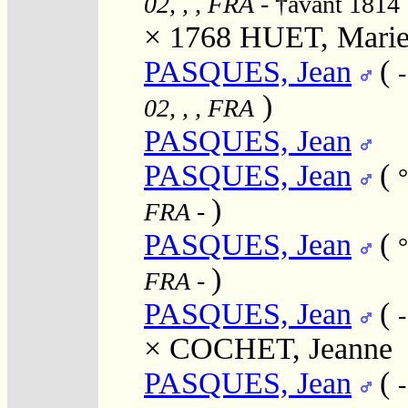
02, , , FRA
- †avant 1814
× 1768
HUET, Marie
PASQUES, Jean
(
)
02, , , FRA
PASQUES, Jean
PASQUES, Jean
(
)
FRA
-
PASQUES, Jean
(
)
FRA
-
PASQUES, Jean
(
×
COCHET, Jeanne
PASQUES, Jean
(