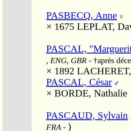
PASBECQ, Anne
× 1675
LEPLAT, Da
PASCAL, "Margueri
, ENG, GBR
- †après déc
× 1892
LACHERET, C
PASCAL, César
×
BORDE, Nathalie
PASCAUD, Sylvain
)
FRA
-